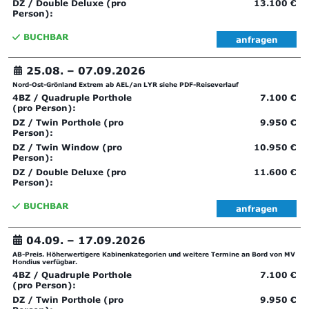
DZ / Double Deluxe (pro
13.100 €
Person):
BUCHBAR
anfragen
25.08. –
07.09.2026
Nord-Ost-Grönland Extrem ab AEL/an LYR siehe PDF-Reiseverlauf
4BZ / Quadruple Porthole
7.100 €
(pro Person):
DZ / Twin Porthole (pro
9.950 €
Person):
DZ / Twin Window (pro
10.950 €
Person):
DZ / Double Deluxe (pro
11.600 €
Person):
BUCHBAR
anfragen
04.09. –
17.09.2026
AB-Preis. Höherwertigere Kabinenkategorien und weitere Termine an Bord von MV
Hondius verfügbar.
4BZ / Quadruple Porthole
7.100 €
(pro Person):
DZ / Twin Porthole (pro
9.950 €