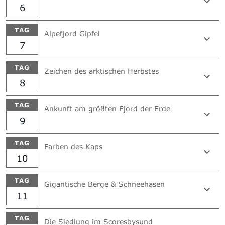
6
TAG
Alpefjord Gipfel
7
TAG
Zeichen des arktischen Herbstes
8
TAG
Ankunft am größten Fjord der Erde
9
TAG
Farben des Kaps
10
TAG
Gigantische Berge & Schneehasen
11
TAG
Die Siedlung im Scoresbysund