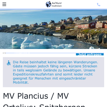
Überblick
Jetzt anfragen
Die Reise beinhaltet keine längeren Wanderungen.
Gäste müssen jedoch fähig sein, kürzere Strecken
in teils weglosem Gelände zu bewältigen. Unsere
Expeditionskreuzfahrten sind somit leider nicht
geeignet für Menschen mit eingeschränkter
Mobilität.
MV Plancius / MV