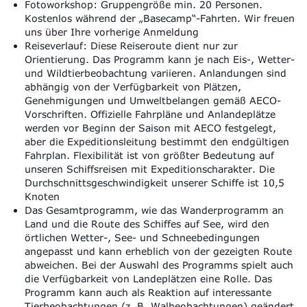
Fotoworkshop
:
Gruppengröße min. 20 Personen.
Kostenlos während der „Basecamp“-Fahrten
.
Wir freuen
uns über Ihre vorherige Anmeldung
Reiseverlauf: Diese Reiseroute dient nur zur
Orientierung. Das Programm kann je nach Eis-, Wetter-
und Wildtierbeobachtung variieren. Anlandungen sind
abhängig von der Verfügbarkeit von Plätzen,
Genehmigungen und Umweltbelangen gemäß AECO-
Vorschriften. Offizielle Fahrpläne und Anlandeplätze
werden vor Beginn der Saison mit AECO festgelegt,
aber die Expeditionsleitung bestimmt den endgültigen
Fahrplan. Flexibilität ist von größter Bedeutung auf
unseren Schiffsreisen mit Expeditionscharakter. Die
Durchschnittsgeschwindigkeit unserer Schiffe ist 10,5
Knoten
Das Gesamtprogramm, wie das Wanderprogramm an
Land und die Route des Schiffes auf See, wird den
örtlichen Wetter-, See- und Schneebedingungen
angepasst und kann erheblich von der gezeigten Route
abweichen. Bei der Auswahl des Programms spielt auch
die Verfügbarkeit von Landeplätzen eine Rolle. Das
Programm kann auch als Reaktion auf interessante
Tierbeobachtungen (z. B. Walbeobachtungen) geändert