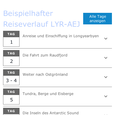
Beispielhafter
Alle Tage
anzeigen
Reiseverlauf LYR-AEJ
TAG
Anreise und Einschiffung in Longyearbyen
1
TAG
Die Fahrt zum Raudfjord
2
TAG
Weiter nach Ostgrönland
3 - 4
TAG
Tundra, Berge und Eisberge
5
TAG
Die Inseln des Antarctic Sound