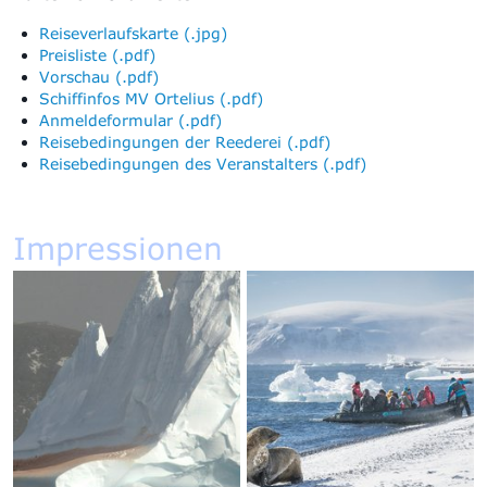
Reiseverlaufskarte (.jpg)
Preisliste (.pdf)
Vorschau (.pdf)
Schiffinfos MV Ortelius (.pdf)
Anmeldeformular (.pdf)
Reisebedingungen der Reederei (.pdf)
Reisebedingungen des Veranstalters (.pdf)
Impressionen