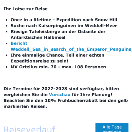
Ihr Lotse zur Reise
Once in a lifetime - Expedition nach Snow Hill
Suche nach Kaiserpinguinen im Weddell-Meer
Riesige Tafeleisberge an der Ostseite der
Antarktischen Halbinsel
Bericht
Weddell_Sea_in_search_of_the_Emperor_Penguin
Ihre einmalige Chance, Teil einer echten
Expeditionsreise zu sein!
MV Ortelius min. 70 - max. 108 Personen
Die Termine für 2027-2028 sind verfügbar, bitten
vergleichen Sie die
Vorschau
für Ihre Planung!
Beachten Sie den 10% Frühbucherrabatt bei den gelb
markierten Reisen.
Reiseverlauf
Alle Tage
anzeigen