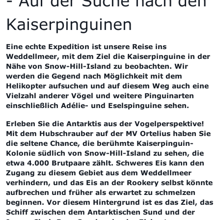
- Auf der Suche nach den
Kaiserpinguinen
Eine echte Expedition ist unsere Reise ins
Weddellmeer, mit dem Ziel die Kaiserpinguine in der
Nähe von Snow-Hill-Island zu beobachten. Wir
werden die Gegend nach Möglichkeit mit dem
Helikopter aufsuchen und auf diesem Weg auch eine
Vielzahl anderer Vögel und weitere Pinguinarten
einschließlich Adélie- und Eselspinguine sehen.
Erleben Sie die Antarktis aus der Vogelperspektive!
Mit dem Hubschrauber auf der MV Ortelius
haben Sie
die seltene Chance, die berühmte Kaiserpinguin-
Kolonie südlich von Snow-Hill-Island zu sehen, die
etwa 4.000 Brutpaare zählt. Schweres Eis kann den
Zugang zu diesem Gebiet aus dem Weddellmeer
verhindern, und das Eis an der Rookery selbst könnte
aufbrechen und früher als erwartet zu schmelzen
beginnen. Vor diesem Hintergrund ist es das Ziel, das
Schiff zwischen dem Antarktischen Sund und der