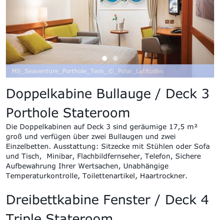
MS_Seaventure_Porthole_Twin_©_Polar_Latitudes
Doppelkabine Bullauge /
Deck 3
Porthole Stateroom
Die Doppelkabinen auf Deck 3 sind geräumige 17,5 m²
groß und verfügen über zwei Bullaugen und zwei
Einzelbetten
. Ausstattung:
Sitzecke mit Stühlen oder Sofa
und Tisch,
Minibar
,
Flachbildfernseher,
Telefon,
Sichere
Aufbewahrung Ihrer Wertsachen,
Unabhängige
Temperaturkontrolle,
Toilettenartikel
,
Haartrockner.
Dreibettkabine Fenster /
Deck 4
Triple
Stateroom