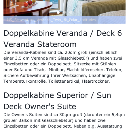
MS_Seaventure_Veranda_Twin_©_Polar_Latitudes
Doppelkabine
Veranda
/
Deck 6
Veranda Stateroom
Die Veranda-Kabinen sind ca. 20qm groß (einschließlich
einer 3,5 qm Veranda mit Glasschiebetür)
und haben
zwei
Einzelbetten oder ein Doppelbett.
Sitzecke mit Stühlen
oder Sofa und Tisch,
Minibar
,
Flachbildfernseher,
Telefon,
Sichere Aufbewahrung Ihrer Wertsachen,
Unabhängige
Temperaturkontrolle,
Toilettenartikel
,
Haartrockner.
Doppelkabine Superior / Sun
Deck Owner's Suite
Die
Owner's Suiten sind ca
30qm groß (darunter ein 5,4qm
großer Balkon mit Glasschiebetür)
und haben
zwei
Einzelbetten oder ein Doppelbett. Neben o.g. Ausstattung