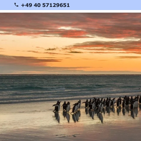
+49 40 57129651
Northern 
Eiscamp 
Aurora O
Scoresby
Grönland
Nordostg
Vier arkt
Nordwest