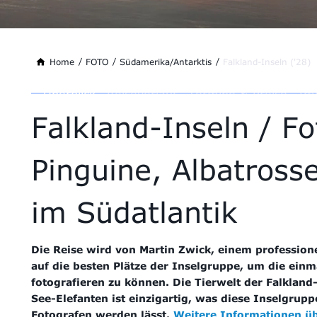
Home
FOTO
Südamerika/Antarktis
Falkland-Inseln ('28)
Überblick
Reiseverlauf
Termine & Preise
Im
Falkland-Inseln / F
Pinguine, Albatross
im Südatlantik
Die Reise wird von Martin Zwick, einem professione
auf die besten Plätze der Inselgruppe, um die einm
fotografieren zu können. Die Tierwelt der Falklan
See-Elefanten ist einzigartig, was diese Inselgrup
Fotografen werden lässt.
Weitere Informationen üb