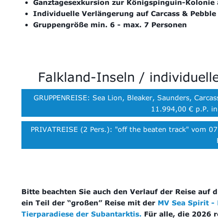
Ganztagesexkursion zur Königspinguin-Kolonie 
Individuelle Verlängerung auf Carcass & Pebble
Gruppengröße min. 6 - max. 7 Personen
Falkland-Inseln / individuel
GRUPPENREISE: Sea Lion, Bleaker, Saunders, Carcass
11.994,00 € p.P. in
PRIVATREISE (2 Pers.): "off the beaten track" vom 07.
Bitte beachten Sie auch den Verlauf der Reise auf 
ein Teil der “großen” Reise mit der
MV Sea Spirit -
Tierparadiese der Subantarktis.
Für alle, die 2026 