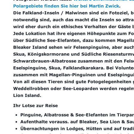
Polargebiete finden Sie hier bei Martin Zwick
.
Die Falkland-Inseln / Malwinen sind ein Fotoziel,
notwendig sind, auch das macht die Inseln so attrak
wird eher durch ein ethisches Verhalten der Gäste 
Jede Lokation hat ihre eigenen Höhepunkte zum Fot
über Südliche See-Elefanten, dazu kommen Magella
Bleaker Island sehen wir Felsenpinguine, aber auc
Skua, Königskormorane und Südliche Riesensturmvö
Schwarzbrauen-Albatrosse zusammen mit den Fel
Eselspinguine, Skua, Falklandkarakara.
Bei Volunte
zusammen mit Magellan-Pinguinen und Eselspingu
Von all diesen Tieren sind gute Fotogelegenheiten
Weddellrobben oder See-Leoparden werden regelmäs
Lion Island.
Ihr Lotse zur Reise
Pinguine, Albatrosse & See-Elefanten im Tierpa
Aufenthalte vorauss. auf Bleaker, Sea Lion & Sa
Übernachtungen in Lodges, Hütten und auf tradi