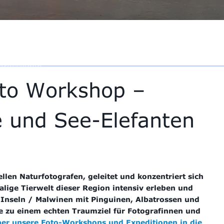
pressionen
oto Workshop –
e und See-Elefanten
llen Naturfotografen, geleitet und konzentriert sich
alige Tierwelt dieser Region intensiv erleben und
d-Inseln / Malwinen mit Pinguinen, Albatrossen und
pe zu einem echten Traumziel für Fotografinnen und
er unsere Foto-Workshops und Expeditionen in die