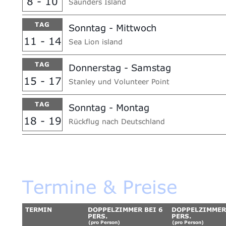
8 - 10
Saunders Island
TAG
Sonntag - Mittwoch
11 - 14
Sea Lion island
TAG
Donnerstag - Samstag
15 - 17
Stanley und Volunteer Point
TAG
Sonntag - Montag
18 - 19
Rückflug nach Deutschland
Termine & Preise
TERMIN
DOPPELZIMMER BEI 6
DOPPELZIMMER 
PERS.
PERS.
(pro Person)
(pro Person)