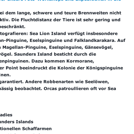
 bei dem lange, schwere und teure Brennweiten nicht
tiv. Die Fluchtdistanz der Tiere ist sehr gering und
beschränkt.
ografieren: Sea Lion Island verfügt insbesondere
n-Pinguine, Eselspinguine und Falklandkarakara.
Auf
h Magellan-Pinguine, Eselspinguine, Gänsevögel,
gel. Saunders Island besticht durch die
senpinguinen. Dazu kommen Kormorane,
er Point beeindruckt die Kolonie der Königspinguine
inen.
 garantiert. Andere Robbenarten wie Seelöwen,
sig beobachtet. Orcas patroullieren oft vor Sea
radies
unders Islands
tionellen Schaffarmen