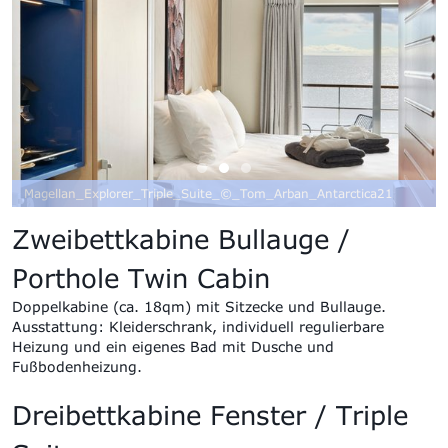
Magellan_Explorer_Triple_Suite_©_Tom_Arban_Antarctica21
Zweibettkabine Bullauge /
Porthole Twin Cabin
Doppel
kabine (ca. 18qm) mit Sitzecke und Bullauge
.
Ausstattung:
Kleiderschrank, individuell regulierbare
Heizung und ein eigenes Bad mit Dusche und
Fußbodenheizung.
Dreibettkabine Fenster / Triple