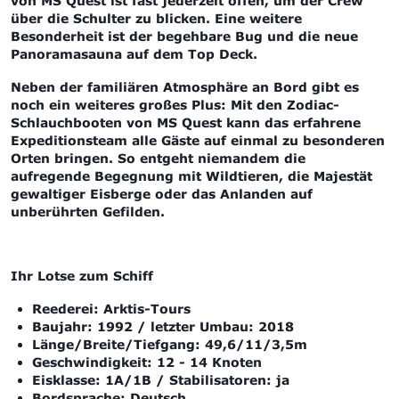
von MS Quest ist fast jederzeit offen, um der Crew
über die Schulter zu blicken. Eine weitere
Besonderheit ist der begehbare Bug und die neue
Panoramasauna auf dem Top Deck.
Neben der familiären Atmosphäre an Bord gibt es
noch ein weiteres großes Plus: Mit den Zodiac-
Schlauchbooten
von MS Quest
kann das erfahrene
Expeditionsteam alle Gäste auf einmal zu besonderen
Orten bringen. So entgeht niemandem die
aufregende Begegnung mit Wildtieren, die Majestät
gewaltiger Eisberge oder das Anlanden auf
unberührten Gefilden.
Ihr Lotse zum Schiff
Reederei:
Arktis-Tours
Baujahr: 1992 / letzter Umbau: 2018
Länge/Breite/Tiefgang: 49,6/11/3,5m
Geschwindigkeit: 12 - 14 Knoten
Eisklasse: 1A/1B / Stabilisatoren: ja
Bordsprache: Deutsch